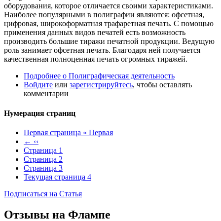
оборудования, которое отличается своими характеристиками.
Наиболее популярными в полиграфии являются: офсетная,
цифровая, широкоформатная трафаретная печать. С помощью
применения данных видов печатей есть возможность
производить большие тиражи печатной продукции. Ведущую
роль занимает офсетная печать. Благодаря ней получается
качественная полноценная печать огромных тиражей.
Подробнее
о Полиграфическая деятельность
Войдите
или
зарегистрируйтесь
, чтобы оставлять
комментарии
Нумерация страниц
Первая страница
« Первая
←
‹‹
Страница
1
Страница
2
Страница
3
Текущая страница
4
Подписаться на Статья
Отзывы на Флампе